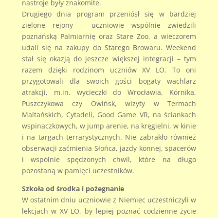
nastroje były znakomite.
Drugiego dnia program przeniósł się w bardziej
zielone rejony – uczniowie wspólnie zwiedzili
poznańską Palmiarnię oraz Stare Zoo, a wieczorem
udali się na zakupy do Starego Browaru. Weekend
stał się okazją do jeszcze większej integracji – tym
razem dzięki rodzinom uczniów XV LO. To oni
przygotowali dla swoich gości bogaty wachlarz
atrakcji, m.in. wycieczki do Wrocławia, Kórnika,
Puszczykowa czy Owińsk, wizyty w Termach
Maltańskich, Cytadeli, Good Game VR, na ściankach
wspinaczkowych, w jump arenie, na kręgielni, w kinie
i na targach terrarystycznych. Nie zabrakło również
obserwacji zaćmienia Słońca, jazdy konnej, spacerów
i wspólnie spędzonych chwil, które na długo
pozostaną w pamięci uczestników.
Szkoła od środka i pożegnanie
W ostatnim dniu uczniowie z Niemiec uczestniczyli w
lekcjach w XV LO, by lepiej poznać codzienne życie