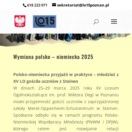
618 223 971
sekretariat@lo15poznan.pl
Otwórz pasek narzędzi
Wymiana polsko – niemiecka 2025
Polsko-niemiecka przyjaźń w praktyce – młodzież z
XV LO gościła uczniów z Steinen
W dniach 25–29 marca 2025 roku XV Liceum
Ogólnokształcące im. prof. Wiktora Degi w Poznaniu
miało przyjemność gościć uczniów z zaprzyjaźnionej
szkoły Meret-Oppenheim-Schulzentrum w Steinen.
Spotkanie odbyło się w ramach programu Polsko-
Niemieckiej Współpracy Młodzieży (PNWM / DPJW),
którego celem jest rozwijanie relacji