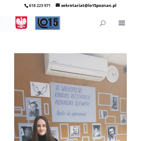
618 223 971
sekretariat@lo15poznan.pl
Otwórz pasek narzędzi