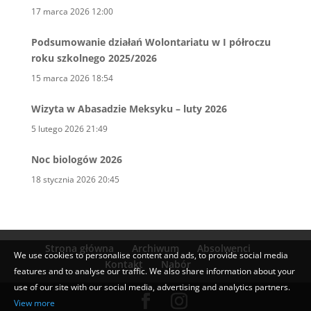
17 marca 2026 12:00
Podsumowanie działań Wolontariatu w I półroczu
roku szkolnego 2025/2026
15 marca 2026 18:54
Wizyta w Abasadzie Meksyku – luty 2026
5 lutego 2026 21:49
Noc biologów 2026
18 stycznia 2026 20:45
Strona główna
Archiwum
Absolwenci
We use cookies to personalise content and ads, to provide social media
Kontakt
Nabór
features and to analyse our traffic. We also share information about your
use of our site with our social media, advertising and analytics partners.
View more